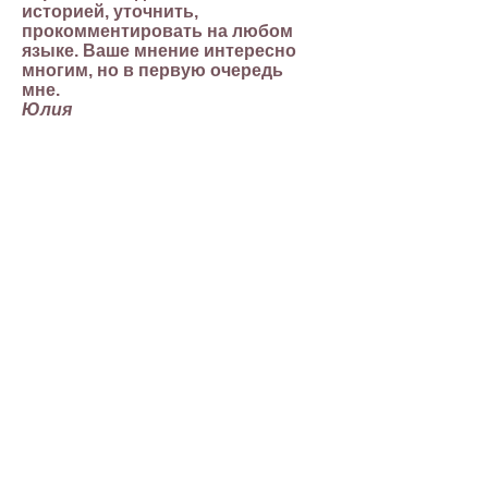
историей, уточнить,
прокомментировать на любом
языке. Ваше мнение интересно
многим, но в первую очередь
мне.
Юлия